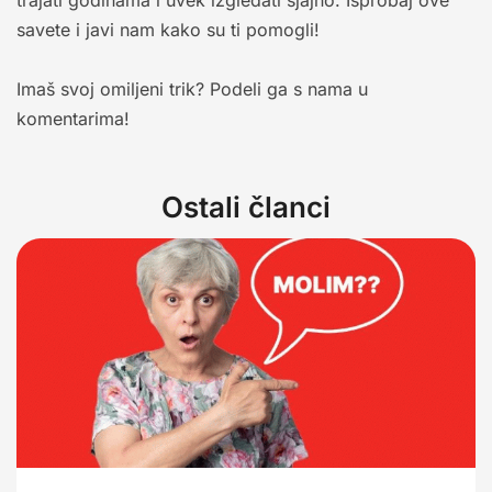
trajati godinama i uvek izgledati sjajno. Isprobaj ove
savete i javi nam kako su ti pomogli!
Imaš svoj omiljeni trik? Podeli ga s nama u
komentarima!
Ostali članci