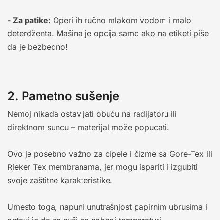
- Za patike:
Operi ih ručno mlakom vodom i malo
deterdženta. Mašina je opcija samo ako na etiketi piše
da je bezbedno!
2. Pametno sušenje
Nemoj nikada ostavljati obuću na radijatoru ili
direktnom suncu – materijal može popucati.
Ovo je posebno važno za cipele i čizme sa Gore-Tex ili
Rieker Tex membranama, jer mogu ispariti i izgubiti
svoje zaštitne karakteristike.
Umesto toga, napuni unutrašnjost papirnim ubrusima i