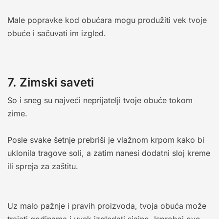
Male popravke kod obućara mogu produžiti vek tvoje
obuće i sačuvati im izgled.
7. Zimski saveti
So i sneg su najveći neprijatelji tvoje obuće tokom
zime.
Posle svake šetnje prebriši je vlažnom krpom kako bi
uklonila tragove soli, a zatim nanesi dodatni sloj kreme
ili spreja za zaštitu.
Uz malo pažnje i pravih proizvoda, tvoja obuća može