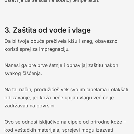
ostavi je da se suši na sobnoj temperaturi.
3. Zaštita od vode i vlage
Da bi tvoja obuća preživela kišu i sneg, obavezno
koristi sprej za impregnaciju.
Nanesi ga pre prve šetnje i obnavljaj zaštitu nakon
svakog čišćenja.
Na taj način, produžićeš vek svojim cipelama i olakšati
održavanje, jer koža neće upijati vlagu već će je
zadržavati na površini.
Ovo se odnosi isključivo na cipele od prirodne kože –
kod veštačkih materijala, sprejevi mogu izazvati