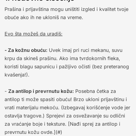
Prašina i prljavština mogu uništiti izgled i kvalitet tvoje
obuće ako ih ne ukloniš na vreme.
Evo šta možeš da uradiš:
- Za kožnu obuću:
Uvek imaj pri ruci mekanu, suvu
krpu da skineš prašinu. Ako ima tvrdokornih fleka,
koristi blagu sapunicu i pažljivo očisti (bez preteranog
kvašenja!).
-
Za antilop i prevrnutu kožu:
Posebna četka za
antilop ti može spasiti obuću! Brzo ukloni prljavštinu i
vrati materijalu mekoću. (Izbegavaj korišćenje vode jer
ostavlja tragove.) Sprejevi za osvežavanje su odlični
za vraćanje boje i teksture. [Nađi sprej za antilop i
prevrnutu kožu ovde.](#)