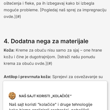
oštećenja i fleke, pa ih izbegavaj kako bi izbegla
moguće probleme. [Pogledaj naš sprej za impregnaciju
ovde.](#)
4. Dodatna nega za materijale
Koža:
Kreme za obuću nisu samo za sjaj – one hrane
kožu i čine je dugotrajnijom. [Istraži našu ponudu
krema za obuću ovde.](#)
Antilop i prevrnuta koža:
Sprejevi za osvežavanje su
odličan način da im vratiš boju i mekoću. [Nađi sprej
za antilop i prevrnutu kožu ovde.](#)
NAŠ SAJT KORISTI „KOLAČIĆE“
Lakovana koža:
Mekana krpa i proizvodi za sjaj su
Naš sajt koristi "kolačiće" i druge tehnologije
ključ za održavanje elegantnog izgleda lakovane
kako bismo analizirali saobraćaj, poboljšali