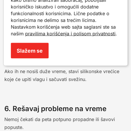
korisničko iskustvo i omogućili dodatne
obuće.
funkcionalnosti korisnicima. Lične podatke o
korisnicima ne delimo sa trećim licima.
Nastavkom korišćenja web sajta saglasni ste sa
našim
pravilima korišćenja i polisom privatnosti
.
5. Pravilno skladištenje
Da se tvoja obuća ne bi deformisala, čuvaj sve u
Slažem se
kutijama ili koristi držače za obuću.
Ako ih ne nosiš duže vreme, stavi silikonske vrećice
koje će upiti vlagu i sačuvati svežinu.
6. Rešavaj probleme na vreme
Nemoj čekati da peta potpuno propadne ili šavovi
popuste.