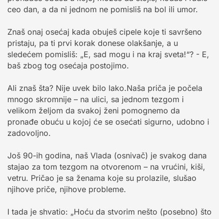
ceo dan, a da ni jednom ne pomisliš na bol ili umor.
Znaš onaj osećaj kada obuješ cipele koje ti savršeno
pristaju, pa ti prvi korak donese olakšanje, a u
sledećem pomisliš: „E, sad mogu i na kraj sveta!“? - E,
baš zbog tog osećaja postojimo.
Ali znaš šta? Nije uvek bilo lako.Naša priča je počela
mnogo skromnije – na ulici, sa jednom tezgom i
velikom željom da svakoj ženi pomognemo da
pronađe obuću u kojoj će se osećati sigurno, udobno i
zadovoljno.
Još 90-ih godina, naš Vlada (osnivač) je svakog dana
stajao za tom tezgom na otvorenom – na vrućini, kiši,
vetru. Pričao je sa ženama koje su prolazile, slušao
njihove priče, njihove probleme.
I tada je shvatio: „Hoću da stvorim nešto (posebno) što