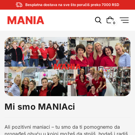
Besplatna dostava na sve što poručiš preko 7000 RSD
0
Mi smo MANIAci
Ali pozitivni maniaci – tu smo da ti pomognemo da
pronađeš obuću u kojoj možeš da stojiš, hodaš i radiš