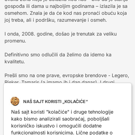
gospođa ili dama u najboljim godinama – izlazila je sa
osmehom. Znala je da će kod nas pronaći obuću koja
joj treba, ali i podršku, razumevanje i osmeh.
I onda, 2008. godine, došao je trenutak za veliku
promenu.
Definitivno smo odlučili da želimo da idemo ka
kvalitetu.
Prešli smo na one prave, evropske brendove - Legero,
Rieker, Tamaris (a imamo ih i dan danas). I drugi...
Od tada smo u mogućnosti da ti ponudimo obuću u
NAŠ SAJT KORISTI „KOLAČIĆE“
kojoj ne samo da možeš da izdržiš ceo dan, već da se
u svakom koraku osećaš sigurno i udobno.
Naš sajt koristi "kolačiće" i druge tehnologije
kako bismo analizirali saobraćaj, poboljšali
Ali da se razumemo, kvalitet kod nas nije samo u
korisničko iskustvo i omogućili dodatne
obući.
funkcionalnosti korisnicima. Lične podatke o