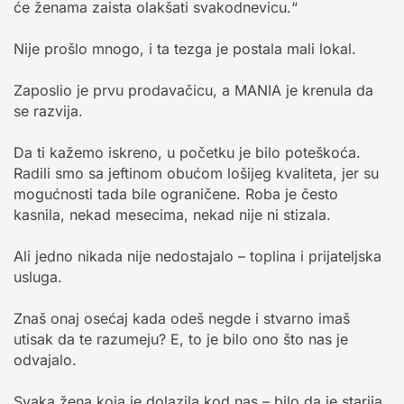
će ženama zaista olakšati svakodnevicu.“
Nije prošlo mnogo, i ta tezga je postala mali lokal.
Zaposlio je prvu prodavačicu, a MANIA je krenula da
se razvija.
Da ti kažemo iskreno, u početku je bilo poteškoća.
Radili smo sa jeftinom obućom lošijeg kvaliteta, jer su
mogućnosti tada bile ograničene. Roba je često
kasnila, nekad mesecima, nekad nije ni stizala.
Ali jedno nikada nije nedostajalo – toplina i prijateljska
usluga.
Znaš onaj osećaj kada odeš negde i stvarno imaš
utisak da te razumeju? E, to je bilo ono što nas je
odvajalo.
Svaka žena koja je dolazila kod nas – bilo da je starija