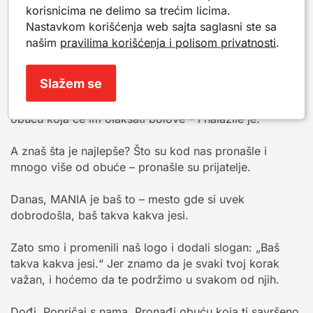
korisnicima ne delimo sa trećim licima.
Kvalitet je u našem timu, u našim odnosima, u tome
Nastavkom korišćenja web sajta saglasni ste sa
kako se osećaš kad dođeš kod nas.
našim
pravilima korišćenja i polisom privatnosti
.
Mnoge žene nas prepoznaju van radnje i javljaju nam
Slažem se
se, pričaju s nama, zahvaljuju se.
Neke su dolazile sa zdravstvenim problemima, tražeći
obuću koja će im olakšati bolove – i nalazile je.
A znaš šta je najlepše? Što su kod nas pronašle i
mnogo više od obuće – pronašle su prijatelje.
Danas, MANIA je baš to – mesto gde si uvek
dobrodošla, baš takva kakva jesi.
Zato smo i promenili naš logo i dodali slogan: „Baš
takva kakva jesi.“ Jer znamo da je svaki tvoj korak
važan, i hoćemo da te podržimo u svakom od njih.
Dođi. Popričaj s nama. Pronađi obuću koja ti savršeno