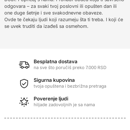
odgovara – za svaki tvoj poslovni ili opušten dan ili
one duge šetnje i sve svakodnevne obaveze.
Ovde te čekaju ljudi koji razumeju šta ti treba. I koji će
se uvek truditi da izađeš sa osmehom.
Besplatna dostava
na sve što poručiš preko 7.000 RSD
Sigurna kupovina
tvoja opuštena i bezbrižna pretraga
Poverenje ljudi
hiljade zadovoljnih je sa nama