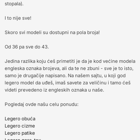
stopala).
I to nije sve!
Skoro svi modeli su dostupni na pola broja!
Od 36 pa sve do 43.
Jedina razlika koju ćeš primetiti je da je kod većine modela
engleska oznaka brojeva, ali da te ne zbuni - sve je to isto,
samo je drugačije napisano. Na našem sajtu, u koji god
legero model da uđeš, imaš savete za veličinu i tamo ćeš
videti prevedeno iz engleskih oznaka u naše.
Pogledaj ovde našu celu ponudu:
Legero obuća
Legero cizme
Legero patike