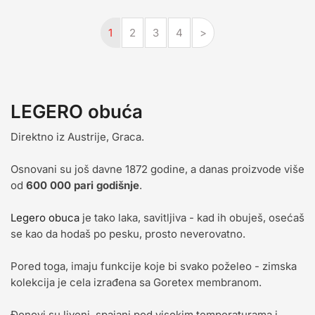
1
2
3
4
>
LEGERO obuća
Direktno iz Austrije, Graca.
Osnovani su još davne 1872 godine, a danas proizvode više
od
600 000 pari godišnje
.
Legero obuca
je tako laka, savitljiva - kad ih obuješ, osećaš
se kao da hodaš po pesku, prosto neverovatno.
Pored toga, imaju funkcije koje bi svako poželeo - zimska
kolekcija je cela izrađena sa Goretex membranom.
Đonovi su liveni, spajani pod visokim temperaturama i