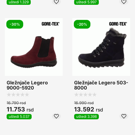
uštedi 1.329
uštedi 5.997
-30%
-20%
Gležnjače Legero
Gležnjače Legero 503-
9000-5920
8000
16.790
rsd
16.990
rsd
11.753
13.592
rsd
rsd
uštedi 5.037
uštedi 3.398