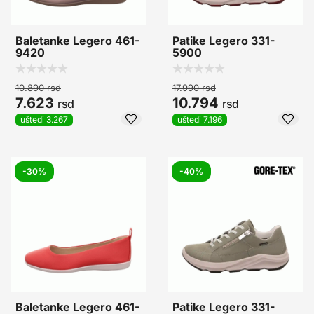
Baletanke Legero 461-
Patike Legero 331-
9420
5900
10.890
rsd
17.990
rsd
7.623
10.794
rsd
rsd
uštedi 3.267
uštedi 7.196
-30%
-40%
Baletanke Legero 461-
Patike Legero 331-