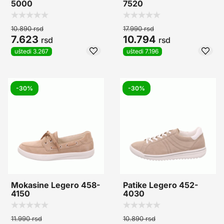
5000
7520
10.890
rsd
17.990
rsd
7.623
10.794
rsd
rsd
uštedi 3.267
uštedi 7.196
-30%
-30%
Mokasine Legero 458-
Patike Legero 452-
4150
4030
11.990
rsd
10.890
rsd