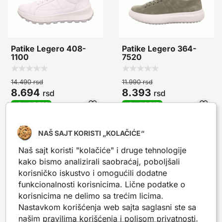
Patike Legero 408-
Patike Legero 364-
1100
7520
14.490
rsd
11.990
rsd
8.694
8.393
rsd
rsd
uštedi 5.796
uštedi 3.597
NAŠ SAJT KORISTI „KOLAČIĆE“
-30%
-30%
Naš sajt koristi "kolačiće" i druge tehnologije
kako bismo analizirali saobraćaj, poboljšali
korisničko iskustvo i omogućili dodatne
funkcionalnosti korisnicima. Lične podatke o
korisnicima ne delimo sa trećim licima.
Nastavkom korišćenja web sajta saglasni ste sa
našim
pravilima korišćenja i polisom privatnosti
.