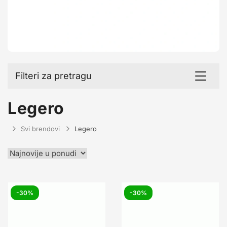
Filteri za pretragu
Toggle
navigat
Legero
Svi brendovi
Legero
-30%
-30%