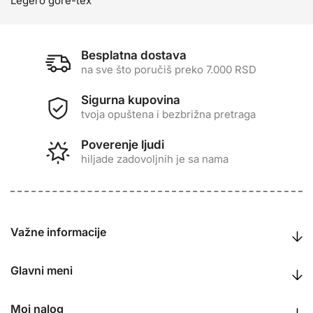
Legero gore-tex
Besplatna dostava
na sve što poručiš preko 7.000 RSD
Sigurna kupovina
tvoja opuštena i bezbrižna pretraga
Poverenje ljudi
hiljade zadovoljnih je sa nama
Važne informacije
Glavni meni
Moj nalog