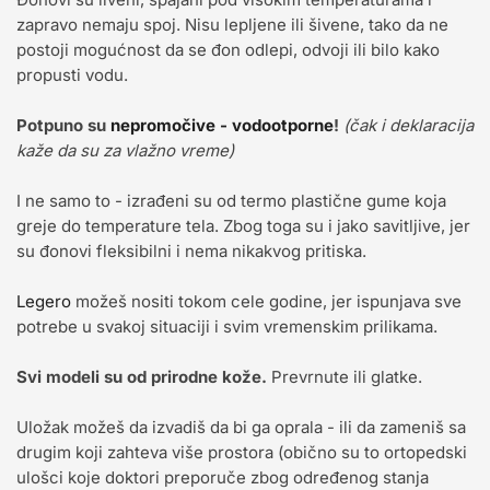
zapravo nemaju spoj. Nisu lepljene ili šivene, tako da ne
postoji mogućnost da se đon odlepi, odvoji ili bilo kako
propusti vodu.
Potpuno su
nepromočive - vodootporne
!
(čak i deklaracija
kaže da su za vlažno vreme)
I ne samo to - izrađeni su od termo plastične gume koja
greje do temperature tela. Zbog toga su i jako savitljive, jer
su đonovi fleksibilni i nema nikakvog pritiska.
Legero
možeš nositi tokom cele godine, jer ispunjava sve
potrebe u svakoj situaciji i svim vremenskim prilikama.
Svi modeli su od
prirodne kože.
Prevrnute ili glatke.
Uložak možeš da izvadiš da bi ga oprala - ili da zameniš sa
drugim koji zahteva više prostora (obično su to ortopedski
ulošci koje doktori preporuče zbog određenog stanja