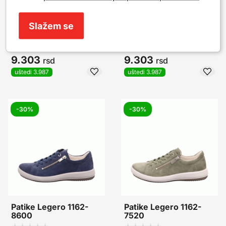
Patike Legero 362-
Patike Legero 249-
1000
8500
Slažem se
13.290
rsd
13.290
rsd
9.303
9.303
rsd
rsd
uštedi 3.987
uštedi 3.987
-30%
-30%
Patike Legero 1162-
Patike Legero 1162-
8600
7520