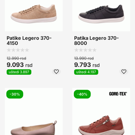
Patike Legero 370-
Patika Legero 370-
4150
8000
12.990
rsd
13.990
rsd
9.093
9.793
rsd
rsd
uštedi 3.897
uštedi 4.197
-30%
-40%