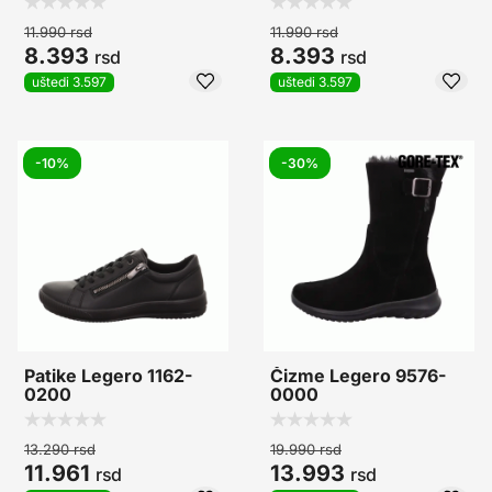
11.990
rsd
11.990
rsd
8.393
8.393
rsd
rsd
uštedi 3.597
uštedi 3.597
-10%
-30%
Patike Legero 1162-
Čizme Legero 9576-
0200
0000
13.290
rsd
19.990
rsd
11.961
13.993
rsd
rsd