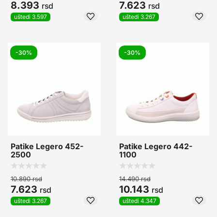
8.393
7.623
rsd
rsd
uštedi 3.597
uštedi 3.267
-30%
-30%
Patike Legero 452-
Patike Legero 442-
2500
1100
10.890
rsd
14.490
rsd
7.623
10.143
rsd
rsd
uštedi 3.267
uštedi 4.347