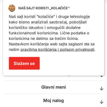
NAŠ SAJT KORISTI „KOLAČIĆE“
Besplatna dostava
Naš sajt koristi "kolačiće" i druge tehnologije
na sve što poručiš preko 7.000 RSD
kako bismo analizirali saobraćaj, poboljšali
korisničko iskustvo i omogućili dodatne
Sigurna kupovina
funkcionalnosti korisnicima. Lične podatke o
tvoja opuštena i bezbrižna pretraga
korisnicima ne delimo sa trećim licima.
Poverenje ljudi
Nastavkom korišćenja web sajta saglasni ste sa
hiljade zadovoljnih je sa nama
našim
pravilima korišćenja i polisom privatnosti
.
Slažem se
Važne informacije
Glavni meni
Moj nalog