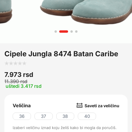
Cipele Jungla 8474 Batan Caribe
7.973
rsd
11.390
rsd
uštedi 3.417 rsd
Veličina
Saveti za veličinu
36
37
38
40
Izaberi veličinu iznad koju želiš kako bi mogla da poručiš.