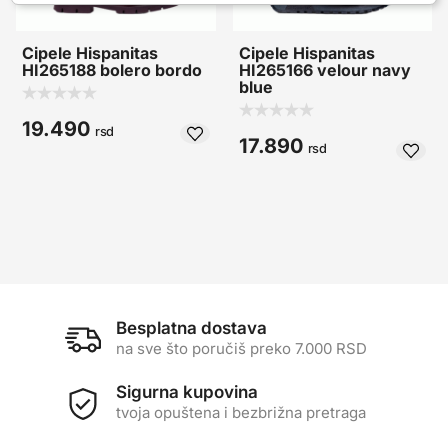
Cipele Hispanitas
Cipele Hispanitas
HI265188 bolero bordo
HI265166 velour navy
blue
19.490
rsd
17.890
rsd
Besplatna dostava
na sve što poručiš preko 7.000 RSD
Sigurna kupovina
tvoja opuštena i bezbrižna pretraga