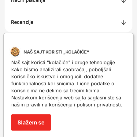
Način plaćanja
Recenzije
NAŠ SAJT KORISTI „KOLAČIĆE“
Nešto slično?
Naš sajt koristi "kolačiće" i druge tehnologije
Popularni proizvodi iz iste kategorije. Mogu da ti
kako bismo analizirali saobraćaj, poboljšali
posluže kao inspiracija.
korisničko iskustvo i omogućili dodatne
funkcionalnosti korisnicima. Lične podatke o
korisnicima ne delimo sa trećim licima.
Novo
Novo
Nastavkom korišćenja web sajta saglasni ste sa
našim
pravilima korišćenja i polisom privatnosti
.
Slažem se