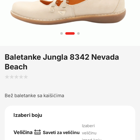
Baletanke Jungla 8342 Nevada
Beach
Bež baletanke sa kaišićima
Izaberi boju
Izaberi
Veličina
Saveti za veličinu
veličinu