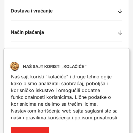
Dostava i vraćanje
Način plaćanja
Recenzije
NAŠ SAJT KORISTI „KOLAČIĆE“
Naš sajt koristi "kolačiće" i druge tehnologije
kako bismo analizirali saobraćaj, poboljšali
Nešto slično?
korisničko iskustvo i omogućili dodatne
funkcionalnosti korisnicima. Lične podatke o
Popularni proizvodi iz iste kategorije. Mogu da ti
korisnicima ne delimo sa trećim licima.
posluže kao inspiracija.
Nastavkom korišćenja web sajta saglasni ste sa
našim
pravilima korišćenja i polisom privatnosti
.
-30%
-30%