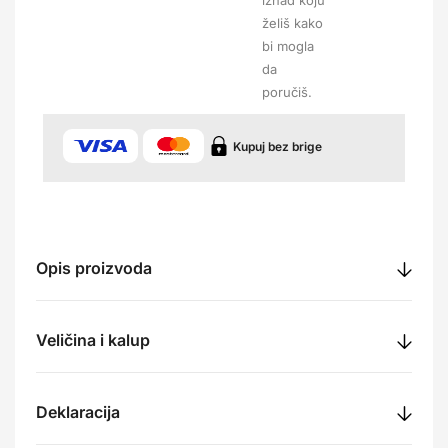
iznad koju
želiš kako
bi mogla
da
poručiš.
Kupuj bez brige
Opis proizvoda
Veličina i kalup
Deklaracija