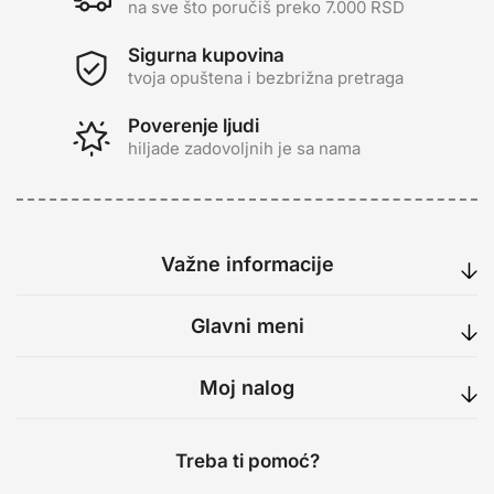
na sve što poručiš preko 7.000 RSD
Sigurna kupovina
tvoja opuštena i bezbrižna pretraga
Poverenje ljudi
hiljade zadovoljnih je sa nama
Važne informacije
Glavni meni
Moj nalog
Treba ti pomoć?