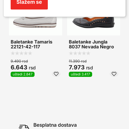
Slažem se
Baletanke Tamaris
Baletanke Jungla
22121-42-117
8037 Nevada Negro
9.490
rsd
11.390
rsd
1
6.643
7.973
rsd
rsd
uštedi 2.847
uštedi 3.417
Besplatna dostava