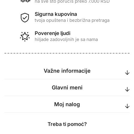
na sve što poručiš preko 7.000 RSD
Sigurna kupovina
tvoja opuštena i bezbrižna pretraga
Poverenje ljudi
hiljade zadovoljnih je sa nama
Važne informacije
Glavni meni
Moj nalog
Treba ti pomoć?