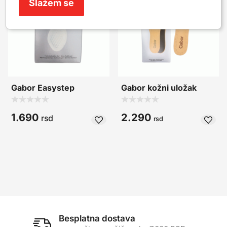
Slažem se
Gabor Easystep
Gabor kožni uložak
1.690
2.290
rsd
rsd
Besplatna dostava