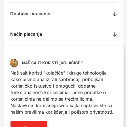
Dostava i vraćanje
Način plaćanja
Recenzije
NAŠ SAJT KORISTI „KOLAČIĆE“
Naš sajt koristi "kolačiće" i druge tehnologije
kako bismo analizirali saobraćaj, poboljšali
korisničko iskustvo i omogućili dodatne
Nešto slično?
funkcionalnosti korisnicima. Lične podatke o
Popularni proizvodi iz iste kategorije. Mogu da ti
korisnicima ne delimo sa trećim licima.
posluže kao inspiracija.
Nastavkom korišćenja web sajta saglasni ste sa
našim
pravilima korišćenja i polisom privatnosti
.