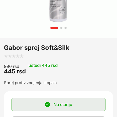
Gabor sprej Soft&Silk
uštedi 445 rsd
890
rsd
445
rsd
Sprej protiv znojenja stopala
Na stanju