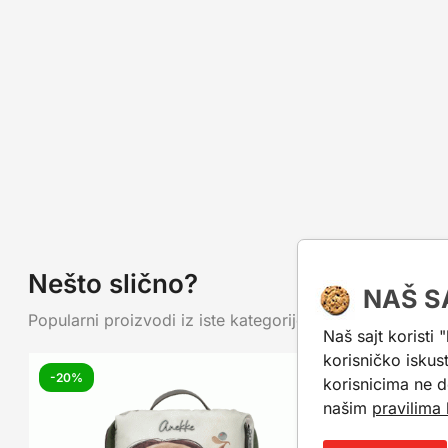
Nešto slično?
NAŠ S
Popularni proizvodi iz iste kategorije. Mogu da ti posluž
Naš sajt koristi 
korisničko iskus
-20%
-20%
korisnicima ne d
našim
pravilima 