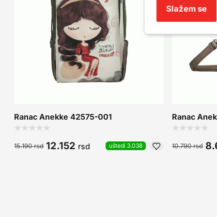
Slažem se
Ranac Anekke 42575-001
Ranac Anek
12.152
8
rsd
15.190
rsd
10.790
rsd
uštedi 3.038