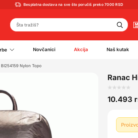
Besplatna dostava na sve što poručiš preko 7000 RSD
Novčanici
Akcija
Naš kutak
rbe
s BI254159 Nylon Topo
Ranac H
10.493
Proizvo