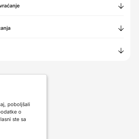
 vraćanje
ćanja
aj, poboljšali
 podatke o
asni ste sa