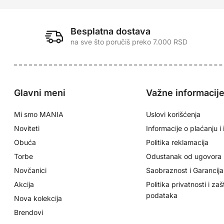
Besplatna dostava
na sve što poručiš preko 7.000 RSD
Glavni meni
Važne informacij
Mi smo MANIA
Uslovi korišćenja
Noviteti
Informacije o plaćanju i 
Obuća
Politika reklamacija
Torbe
Odustanak od ugovora
Novčanici
Saobraznost i Garancija
Akcija
Politika privatnosti i zaš
podataka
Nova kolekcija
Brendovi