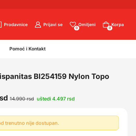
Prodavnice
Prijavi se
Omiljeni
Korpa
0
0
0
0
Pomoć i Kontakt
ispanitas BI254159 Nylon Topo
rsd
14.990
rsd
uštedi 4.497 rsd
d trenutno nije dostupan.