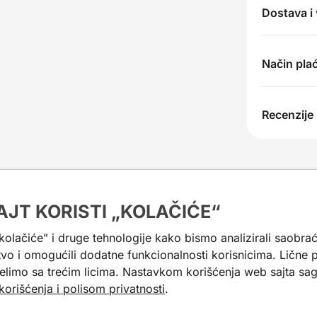
Dostava i
Način pla
Recenzije
AJT KORISTI „KOLAČIĆE“
e kao inspiracija.
"kolačiće" i druge tehnologije kako bismo analizirali saobrać
tvo i omogućili dodatne funkcionalnosti korisnicima. Lične
-30%
elimo sa trećim licima. Nastavkom korišćenja web sajta sagl
korišćenja i polisom privatnosti
.