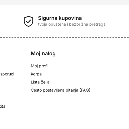
Sigurna kupovina
tvoja opuštena i bezbrižna pretraga
e
Moj nalog
Moj profil
isporuci
Korpa
Lista želja
Često postavljena pitanja (FAQ)
tita