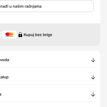
nađi u našim radnjama
Kupuj bez brige
zvoda
 kalup
a