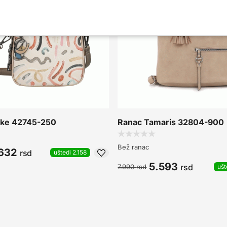
ke 42745-250
Ranac Tamaris 32804-900
Bež ranac
.632
rsd
uštedi 2.158
5.593
rsd
7.990
rsd
ušt