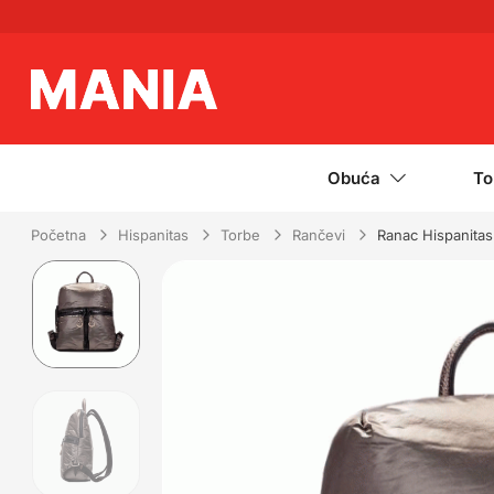
Obuća
To
Početna
Hispanitas
Torbe
Rančevi
Ranac Hispanita