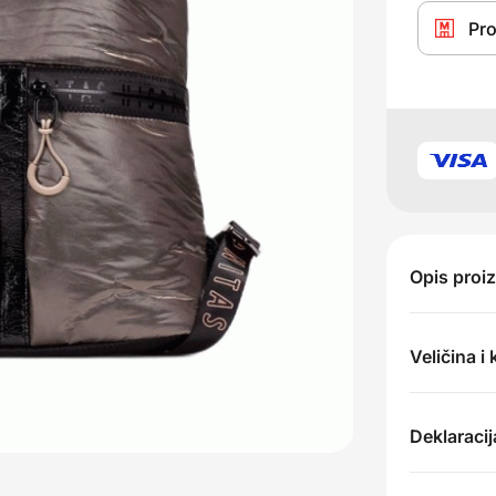
Pro
Opis proi
Veličina i
Deklaracij