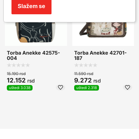
Slažem se
Torba Anekke 42575-
Torba Anekke 42701-
004
187
15.190
rsd
11.590
rsd
12.152
9.272
rsd
rsd
uštedi 3.038
uštedi 2.318