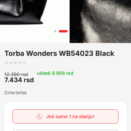
Torba Wonders WB54023 Black
uštedi 4.956 rsd
12.390
rsd
7.434
rsd
Crna torba
Još samo 1 na stanju!