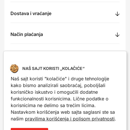
Dostava i vraćanje
Način plaćanja
Recenzije
NAŠ SAJT KORISTI „KOLAČIĆE“
Naš sajt koristi "kolačiće" i druge tehnologije
kako bismo analizirali saobraćaj, poboljšali
Nešto slično?
korisničko iskustvo i omogućili dodatne
funkcionalnosti korisnicima. Lične podatke o
Popularni proizvodi iz iste kategorije. Mogu da ti
korisnicima ne delimo sa trećim licima.
posluže kao inspiracija.
Nastavkom korišćenja web sajta saglasni ste sa
našim
pravilima korišćenja i polisom privatnosti
.
-20%
-20%