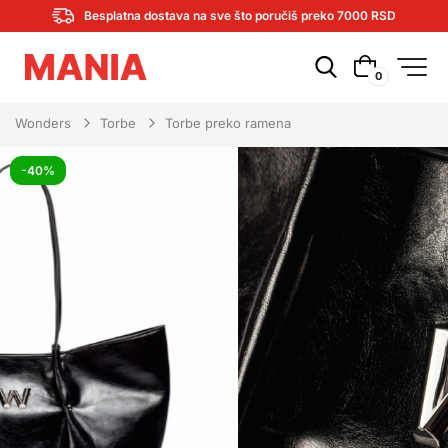
Besplatna dostava na sve što poručiš preko 7000 RSD
0
Wonders
Torbe
Torbe preko ramena
-40%