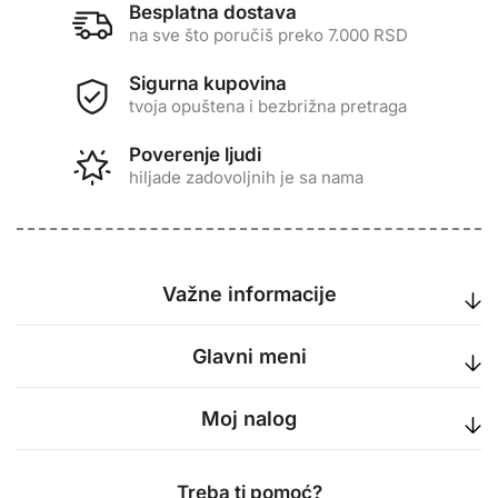
Besplatna dostava
na sve što poručiš preko 7.000 RSD
Sigurna kupovina
tvoja opuštena i bezbrižna pretraga
Poverenje ljudi
hiljade zadovoljnih je sa nama
Važne informacije
Glavni meni
Moj nalog
Treba ti pomoć?