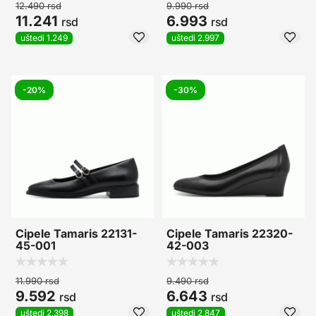
12.490
rsd
9.990
rsd
11.241
6.993
rsd
rsd
uštedi 1.249
uštedi 2.997
-20%
-30%
Cipele Tamaris 22131-
Cipele Tamaris 22320-
45-001
42-003
11.990
rsd
9.490
rsd
9.592
6.643
rsd
rsd
uštedi 2.398
uštedi 2.847