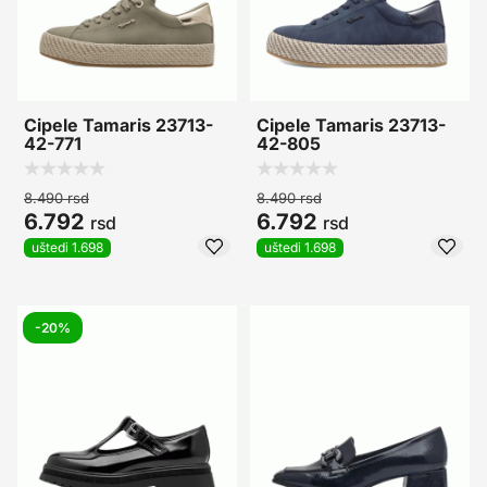
Cipele Tamaris 23713-
Cipele Tamaris 23713-
42-771
42-805
8.490
rsd
8.490
rsd
6.792
6.792
rsd
rsd
uštedi 1.698
uštedi 1.698
-20%