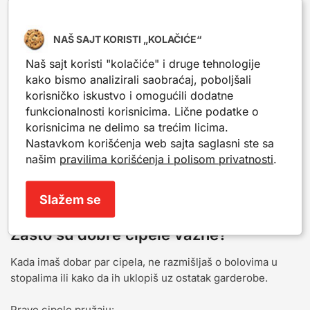
1
NAŠ SAJT KORISTI „KOLAČIĆE“
Naš sajt koristi "kolačiće" i druge tehnologije
Cipele – Za svaki korak, svaku
kako bismo analizirali saobraćaj, poboljšali
priliku
korisničko iskustvo i omogućili dodatne
funkcionalnosti korisnicima. Lične podatke o
Cipele nisu samo obuća – one su deo tvog svakodnevnog
korisnicima ne delimo sa trećim licima.
života. Bez obzira na to da li tražiš nešto udobno za posao,
Nastavkom korišćenja web sajta saglasni ste sa
elegantno za posebne prilike ili praktično za duže šetnje,
našim
pravilima korišćenja i polisom privatnosti
.
prave cipele su one koje čine svaki korak lakšim i
sigurnijim.
Slažem se
Zašto su dobre cipele važne?
Kada imaš dobar par cipela, ne razmišljaš o bolovima u
stopalima ili kako da ih uklopiš uz ostatak garderobe.
Prave cipele pružaju: