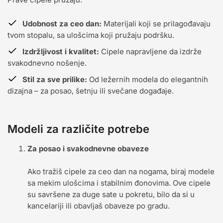
Udobnost za ceo dan:
Materijali koji se prilagođavaju
tvom stopalu, sa ulošcima koji pružaju podršku.
Izdržljivost i kvalitet:
Cipele napravljene da izdrže
svakodnevno nošenje.
Stil za sve prilike:
Od ležernih modela do elegantnih
dizajna – za posao, šetnju ili svečane događaje.
Modeli za različite potrebe
Za posao i svakodnevne obaveze
Ako tražiš cipele za ceo dan na nogama, biraj modele
sa mekim ulošcima i stabilnim đonovima. Ove cipele
su savršene za duge sate u pokretu, bilo da si u
kancelariji ili obavljaš obaveze po gradu.