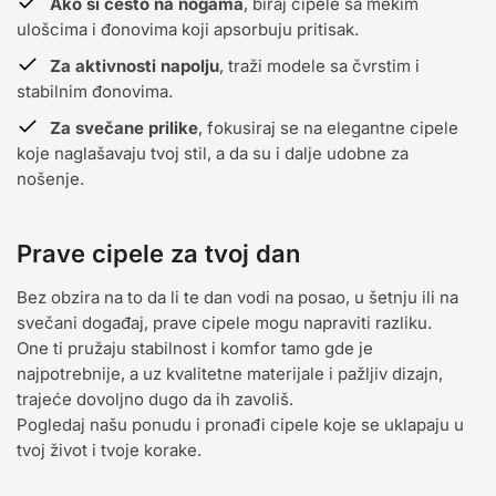
Ako si često na nogama
, biraj cipele sa mekim
ulošcima i đonovima koji apsorbuju pritisak.
Za aktivnosti napolju
, traži modele sa čvrstim i
stabilnim đonovima.
Za svečane prilike
, fokusiraj se na elegantne cipele
koje naglašavaju tvoj stil, a da su i dalje udobne za
nošenje.
Prave cipele za tvoj dan
Bez obzira na to da li te dan vodi na posao, u šetnju ili na
svečani događaj, prave cipele mogu napraviti razliku.
One ti pružaju stabilnost i komfor tamo gde je
najpotrebnije, a uz kvalitetne materijale i pažljiv dizajn,
trajeće dovoljno dugo da ih zavoliš.
Pogledaj našu ponudu i pronađi cipele koje se uklapaju u
tvoj život i tvoje korake.