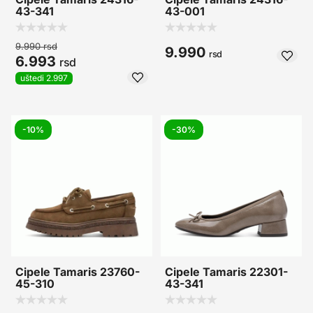
43-341
43-001
9.990
rsd
9.990
rsd
6.993
rsd
uštedi 2.997
-10%
-30%
Cipele Tamaris 23760-
Cipele Tamaris 22301-
45-310
43-341