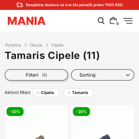
Besplatna dostava na sve što poručiš preko 7000 RSD
0
Početna
Obuća
Cipele
Tamaris Cipele
(
11
)
Filteri
×
×
Aktivni filteri:
Cipele
Tamaris
-20%
-20%