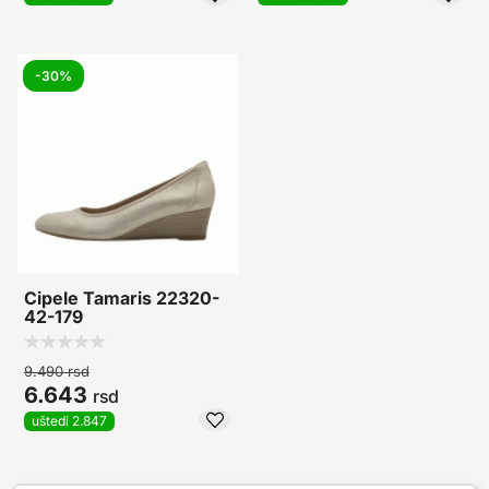
-30%
Cipele Tamaris 22320-
42-179
9.490
rsd
6.643
rsd
uštedi 2.847