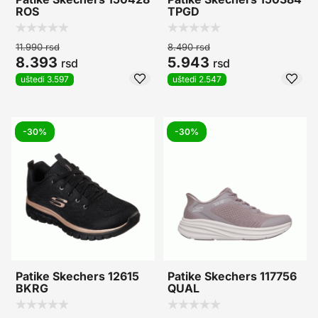
ROS
TPGD
11.990
rsd
8.490
rsd
8.393
5.943
rsd
rsd
uštedi 3.597
uštedi 2.547
-30%
-30%
Patike Skechers 12615
Patike Skechers 117756
BKRG
QUAL