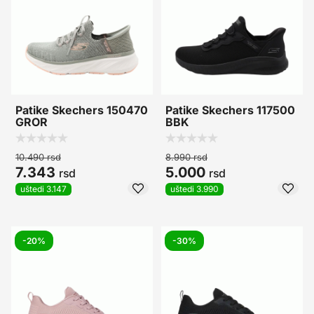
Patike Skechers 150470
Patike Skechers 117500
GROR
BBK
10.490
rsd
8.990
rsd
7.343
5.000
rsd
rsd
uštedi 3.147
uštedi 3.990
-20%
-30%