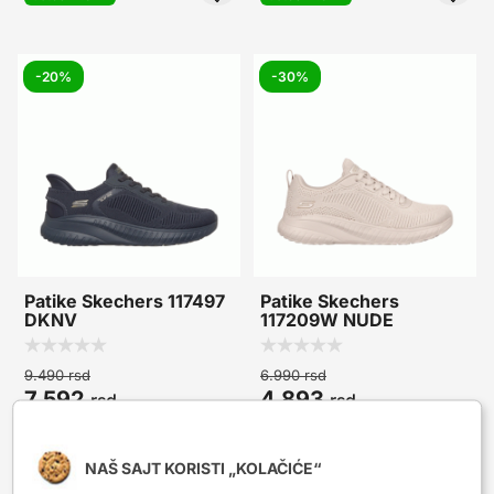
-20%
-30%
Patike Skechers 117497
Patike Skechers
DKNV
117209W NUDE
9.490
rsd
6.990
rsd
7.592
4.893
rsd
rsd
uštedi 1.898
uštedi 2.097
NAŠ SAJT KORISTI „KOLAČIĆE“