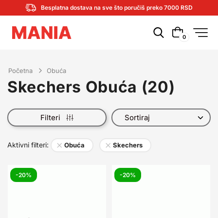
Besplatna dostava na sve što poručiš preko 7000 RSD
0
Početna
Obuća
Skechers Obuća
(
20
)
Filteri
×
×
Aktivni filteri:
Obuća
Skechers
-20%
-20%