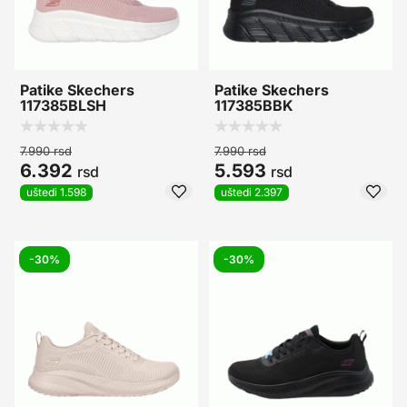
Patike Skechers
Patike Skechers
117385BLSH
117385BBK
7.990
rsd
7.990
rsd
6.392
5.593
rsd
rsd
uštedi 1.598
uštedi 2.397
-30%
-30%