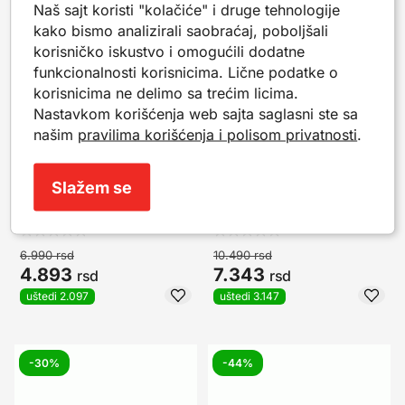
Naš sajt koristi "kolačiće" i druge tehnologije
-30%
-30%
kako bismo analizirali saobraćaj, poboljšali
korisničko iskustvo i omogućili dodatne
funkcionalnosti korisnicima. Lične podatke o
korisnicima ne delimo sa trećim licima.
Nastavkom korišćenja web sajta saglasni ste sa
našim
pravilima korišćenja i polisom privatnosti
.
Slažem se
Patike Skechers
Patike Skechers 150470
117209BBK
NVLV
6.990
rsd
10.490
rsd
4.893
7.343
rsd
rsd
uštedi 2.097
uštedi 3.147
-30%
-44%