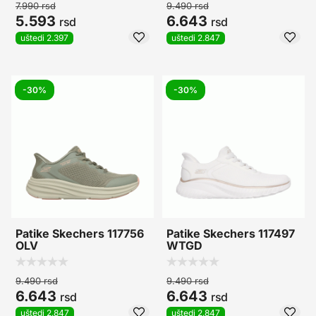
7.990
rsd
9.490
rsd
5.593
6.643
rsd
rsd
uštedi 2.397
uštedi 2.847
-30%
-30%
Patike Skechers 117756
Patike Skechers 117497
OLV
WTGD
9.490
rsd
9.490
rsd
6.643
6.643
rsd
rsd
uštedi 2.847
uštedi 2.847