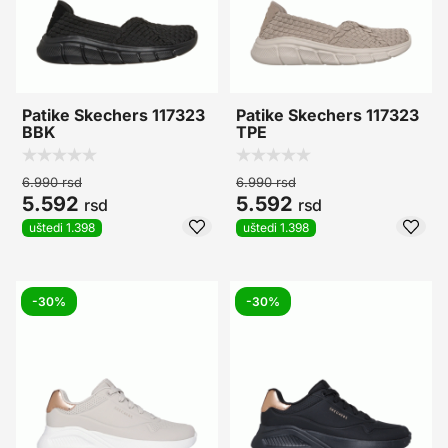
Patike Skechers 117323
Patike Skechers 117323
BBK
TPE
6.990
rsd
6.990
rsd
5.592
5.592
rsd
rsd
uštedi 1.398
uštedi 1.398
-30%
-30%