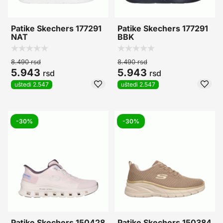
Patike Skechers 177291
Patike Skechers 177291
NAT
BBK
8.490
rsd
8.490
rsd
5.943
5.943
rsd
rsd
uštedi 2.547
uštedi 2.547
-30%
-30%
Patike Skechers 150428
Patike Skechers 150384