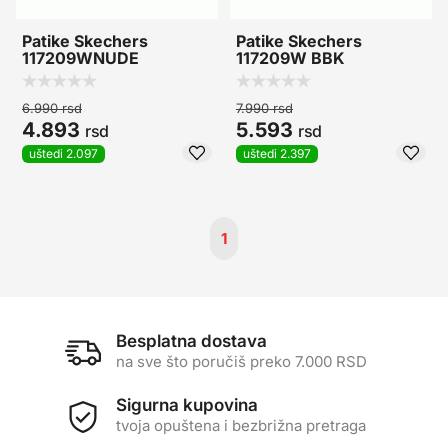
Patike Skechers
Patike Skechers
117209WNUDE
117209W BBK
6.990
rsd
7.990
rsd
4.893
5.593
rsd
rsd
uštedi 2.097
uštedi 2.397
1
Besplatna dostava
na sve što poručiš preko 7.000 RSD
Sigurna kupovina
tvoja opuštena i bezbrižna pretraga