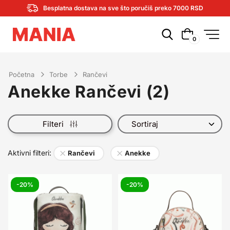
Besplatna dostava na sve što poručiš preko 7000 RSD
0
Početna
Torbe
Rančevi
Anekke Rančevi
(
2
)
Filteri
×
×
Aktivni filteri:
Rančevi
Anekke
-20%
-20%