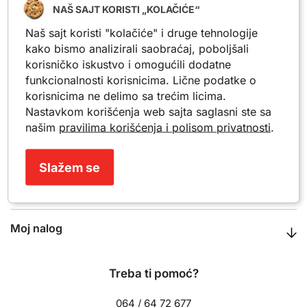
NAŠ SAJT KORISTI „KOLAČIĆE“
Sigurna kupovina
Naš sajt koristi "kolačiće" i druge tehnologije
tvoja opuštena i bezbrižna pretraga
kako bismo analizirali saobraćaj, poboljšali
korisničko iskustvo i omogućili dodatne
Poverenje ljudi
hiljade zadovoljnih je sa nama
funkcionalnosti korisnicima. Lične podatke o
korisnicima ne delimo sa trećim licima.
Nastavkom korišćenja web sajta saglasni ste sa
našim
pravilima korišćenja i polisom privatnosti
.
Važne informacije
Slažem se
Glavni meni
Moj nalog
Treba ti pomoć?
064 / 64 72 677