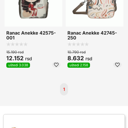
Ranac Anekke 42575-
Ranac Anekke 42745-
001
250
15.190
rsd
10.790
rsd
12.152
8.632
rsd
rsd
uštedi 3.038
uštedi 2.158
1
Besplatna dostava
na sve što poručiš preko 7.000 RSD