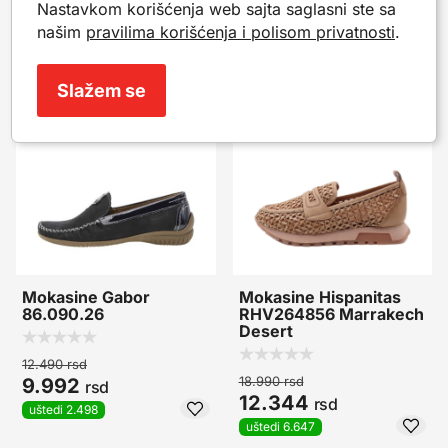
Nastavkom korišćenja web sajta saglasni ste sa
Popularni proizvodi iz iste kategorije. Mogu da ti
našim
pravilima korišćenja i polisom privatnosti
.
posluže kao inspiracija.
Slažem se
-20%
-35%
Mokasine Gabor
Mokasine Hispanitas
86.090.26
RHV264856 Marrakech
Desert
12.490
rsd
18.990
rsd
9.992
rsd
12.344
rsd
uštedi 2.498
uštedi 6.647