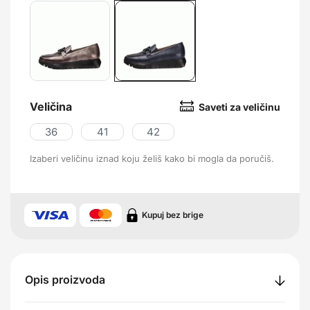
Veličina
Saveti za veličinu
36
41
42
Izaberi veličinu iznad koju želiš kako bi mogla da poručiš.
Kupuj bez brige
Opis proizvoda