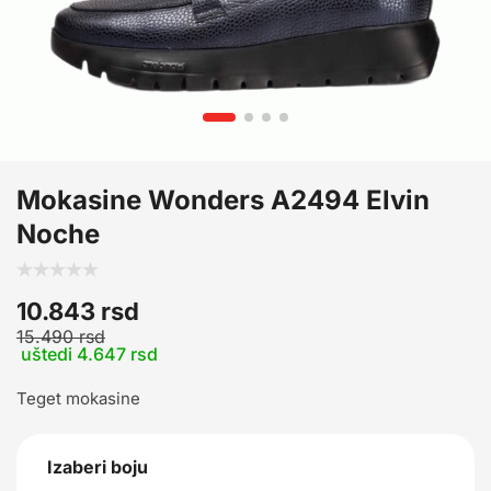
Mokasine Wonders A2494 Elvin
Noche
10.843
rsd
15.490
rsd
uštedi 4.647 rsd
Teget mokasine
Izaberi boju