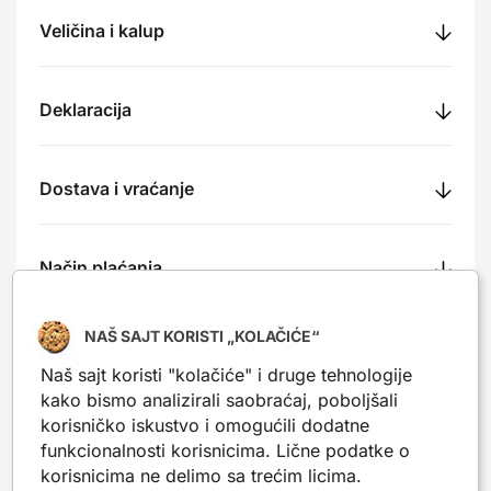
Veličina i kalup
Deklaracija
Dostava i vraćanje
Način plaćanja
NAŠ SAJT KORISTI „KOLAČIĆE“
Recenzije
Naš sajt koristi "kolačiće" i druge tehnologije
kako bismo analizirali saobraćaj, poboljšali
korisničko iskustvo i omogućili dodatne
funkcionalnosti korisnicima. Lične podatke o
Nešto slično?
korisnicima ne delimo sa trećim licima.