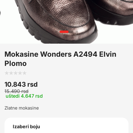
Mokasine Wonders A2494 Elvin
Plomo
10.843
rsd
15.490
rsd
uštedi 4.647 rsd
Zlatne mokasine
Izaberi boju