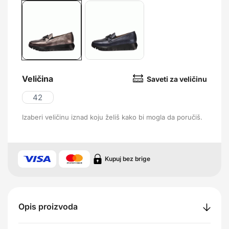
Veličina
Saveti za veličinu
42
Izaberi veličinu iznad koju želiš kako bi mogla da poručiš.
Kupuj bez brige
Opis proizvoda