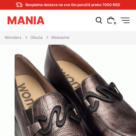
Besplatna dostava na sve što poručiš preko 7000 RSD
0
Wonders
Obuća
Mokasine