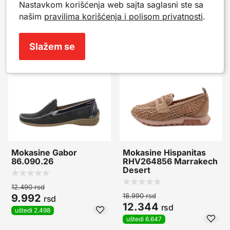
Nastavkom korišćenja web sajta saglasni ste sa
Popularni proizvodi iz iste kategorije. Mogu da ti
našim
pravilima korišćenja i polisom privatnosti
.
posluže kao inspiracija.
Slažem se
-20%
-35%
Mokasine Gabor
Mokasine Hispanitas
86.090.26
RHV264856 Marrakech
Desert
12.490
rsd
18.990
rsd
9.992
rsd
12.344
rsd
uštedi 2.498
uštedi 6.647