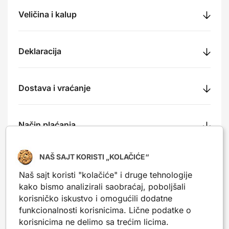
Veličina i kalup
Deklaracija
Dostava i vraćanje
Način plaćanja
NAŠ SAJT KORISTI „KOLAČIĆE“
Recenzije
Naš sajt koristi "kolačiće" i druge tehnologije
kako bismo analizirali saobraćaj, poboljšali
korisničko iskustvo i omogućili dodatne
funkcionalnosti korisnicima. Lične podatke o
Nešto slično?
korisnicima ne delimo sa trećim licima.