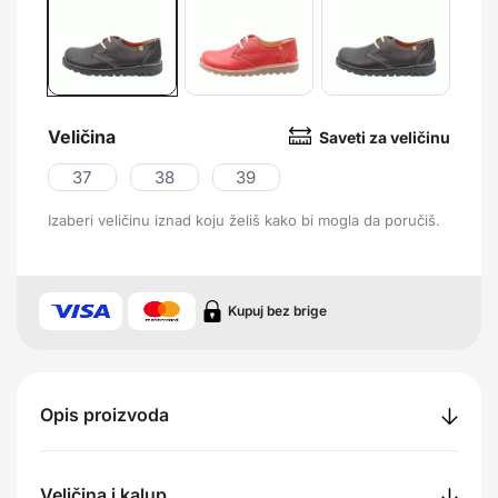
Veličina
Saveti za veličinu
37
38
39
Izaberi veličinu iznad koju želiš kako bi mogla da poručiš.
Kupuj bez brige
Opis proizvoda
Veličina i kalup