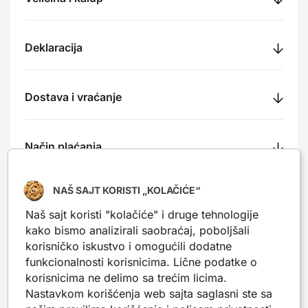
Deklaracija
Dostava i vraćanje
Način plaćanja
NAŠ SAJT KORISTI „KOLAČIĆE“
Recenzije
Naš sajt koristi "kolačiće" i druge tehnologije
kako bismo analizirali saobraćaj, poboljšali
korisničko iskustvo i omogućili dodatne
funkcionalnosti korisnicima. Lične podatke o
Nešto slično?
korisnicima ne delimo sa trećim licima.
Nastavkom korišćenja web sajta saglasni ste sa
Popularni proizvodi iz iste kategorije. Mogu da ti