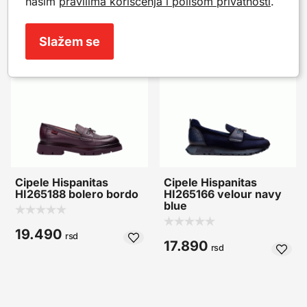
našim
pravilima korišćenja i polisom privatnosti
.
posluže kao inspiracija.
Slažem se
Novo
Novo
Cipele Hispanitas
Cipele Hispanitas
HI265188 bolero bordo
HI265166 velour navy
blue
19.490
rsd
17.890
rsd