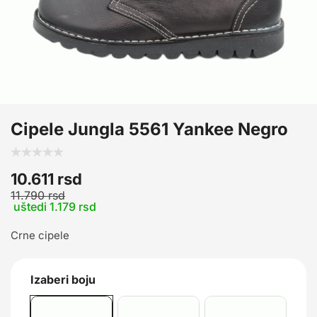
Cipele Jungla 5561 Yankee Negro
10.611
rsd
11.790
rsd
uštedi 1.179 rsd
Crne cipele
Izaberi boju