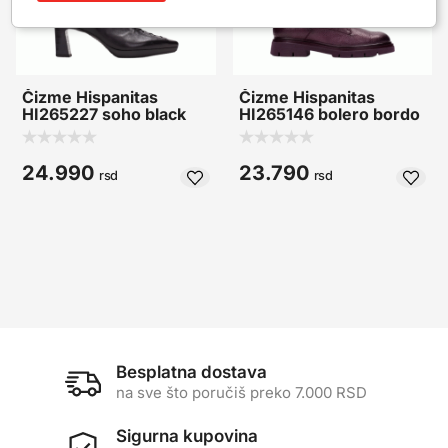
Čizme Hispanitas
Čizme Hispanitas
HI265227 soho black
HI265146 bolero bordo
24.990
23.790
rsd
rsd
Besplatna dostava
na sve što poručiš preko 7.000 RSD
Sigurna kupovina