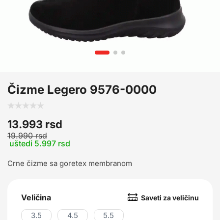
Čizme Legero 9576-0000
13.993
rsd
19.990
rsd
uštedi 5.997 rsd
Crne čizme sa goretex membranom
Veličina
Saveti za veličinu
3.5
4.5
5.5