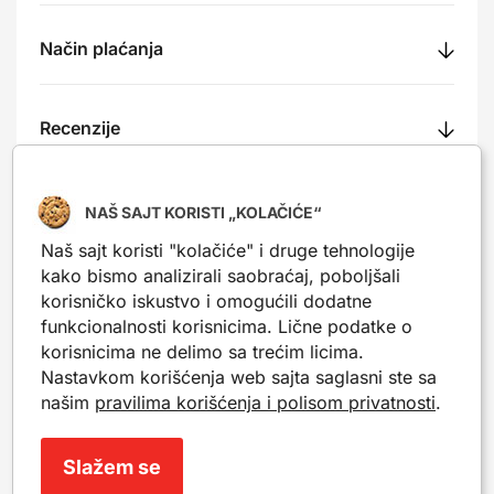
Način plaćanja
Recenzije
NAŠ SAJT KORISTI „KOLAČIĆE“
Naš sajt koristi "kolačiće" i druge tehnologije
Nešto slično?
kako bismo analizirali saobraćaj, poboljšali
Popularni proizvodi iz iste kategorije. Mogu da ti
korisničko iskustvo i omogućili dodatne
posluže kao inspiracija.
funkcionalnosti korisnicima. Lične podatke o
korisnicima ne delimo sa trećim licima.
Nastavkom korišćenja web sajta saglasni ste sa
Novo
Novo
našim
pravilima korišćenja i polisom privatnosti
.
Slažem se