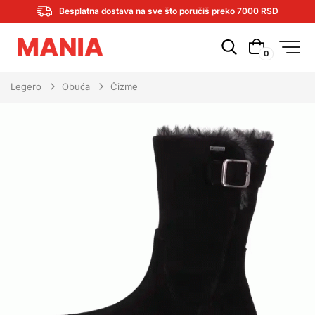
Besplatna dostava na sve što poručiš preko 7000 RSD
0
Legero
Obuća
Čizme