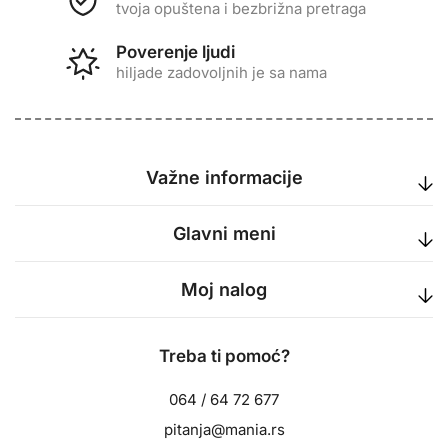
tvoja opuštena i bezbrižna pretraga
Poverenje ljudi
hiljade zadovoljnih je sa nama
Važne informacije
Glavni meni
Moj nalog
Treba ti pomoć?
064 / 64 72 677
pitanja@mania.rs