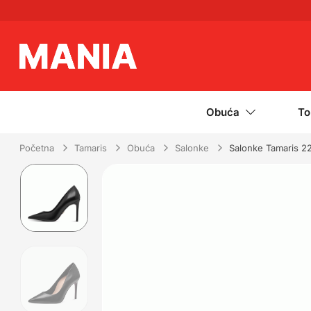
Obuća
To
Početna
Tamaris
Obuća
Salonke
Salonke Tamaris 2