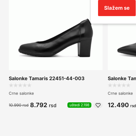
Slažem se
Salonke Tamaris 22451-44-003
Salonke Ta
Crne salonke
Crne salonke
8.792
12.490
rsd
10.990
rsd
uštedi 2.198
rs