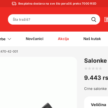
Besplatna dostava na sve što poručiš preko 7000 RSD
Novčanici
Akcija
Naš kutak
rbe
2470-42-001
Salonke
9.443
r
Crne salonke
Veličina