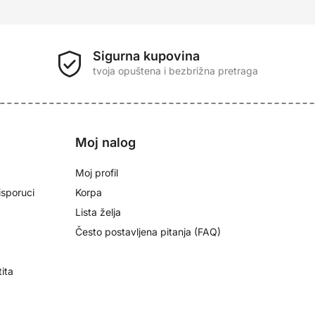
Sigurna kupovina
tvoja opuštena i bezbrižna pretraga
e
Moj nalog
Moj profil
isporuci
Korpa
Lista želja
Često postavljena pitanja (FAQ)
tita