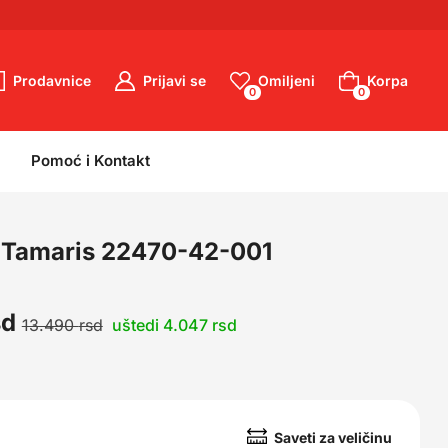
Prodavnice
Prijavi se
Omiljeni
Korpa
0
0
0
0
Pomoć i Kontakt
 Tamaris 22470-42-001
sd
13.490
rsd
uštedi 4.047 rsd
Saveti za veličinu