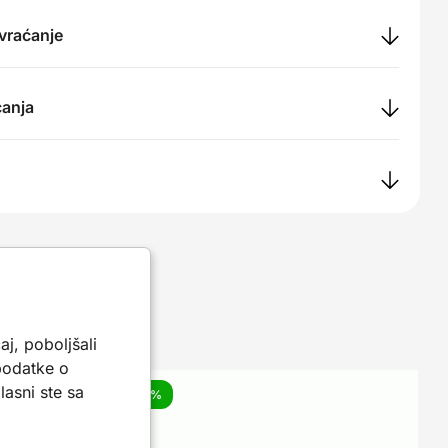
 vraćanje
ćanja
aj, poboljšali
 podatke o
asni ste sa
-10%