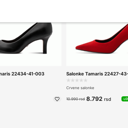
maris 22434-41-003
Salonke Tamaris 22427-43
Crvene salonke
8.792
rsd
10.990
rsd
uš
d