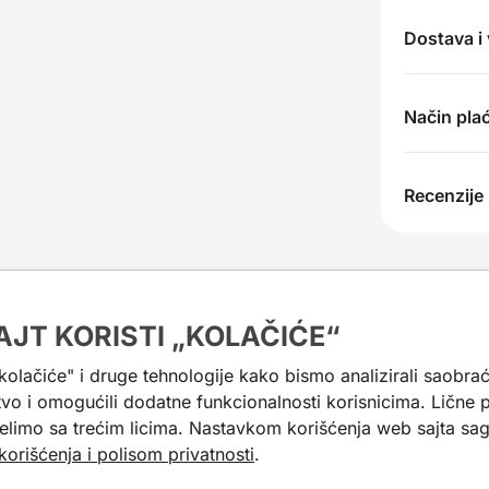
Dostava i
Način pla
Recenzije
AJT KORISTI „KOLAČIĆE“
e kao inspiracija.
"kolačiće" i druge tehnologije kako bismo analizirali saobrać
tvo i omogućili dodatne funkcionalnosti korisnicima. Lične
elimo sa trećim licima. Nastavkom korišćenja web sajta sagl
-20%
korišćenja i polisom privatnosti
.