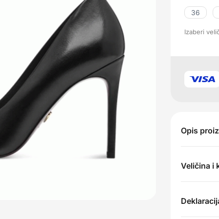
36
Izaberi vel
Opis proi
Veličina i
Deklaracij