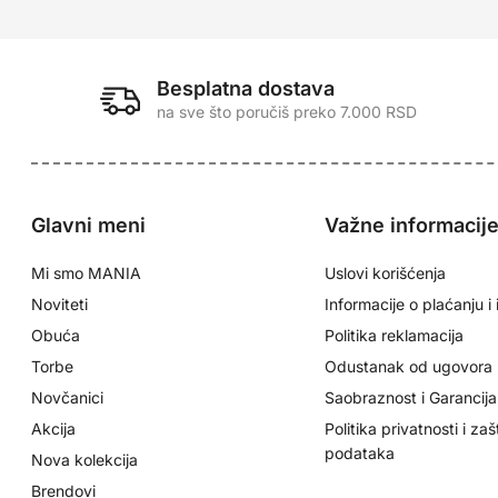
Besplatna dostava
na sve što poručiš preko 7.000 RSD
Glavni meni
Važne informacij
Mi smo MANIA
Uslovi korišćenja
Noviteti
Informacije o plaćanju i 
Obuća
Politika reklamacija
Torbe
Odustanak od ugovora
Novčanici
Saobraznost i Garancija
Akcija
Politika privatnosti i zaš
podataka
Nova kolekcija
Brendovi