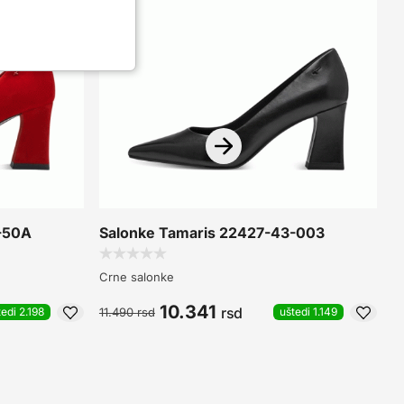
-50A
Salonke Tamaris 22427-43-003
S
Crne salonke
C
10.341
rsd
11.490
rsd
9
tedi 2.198
uštedi 1.149