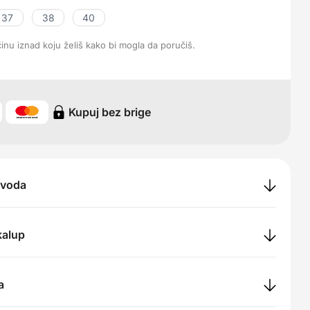
37
38
40
ičinu iznad koju želiš kako bi mogla da poručiš.
Kupuj bez brige
zvoda
 kalup
a