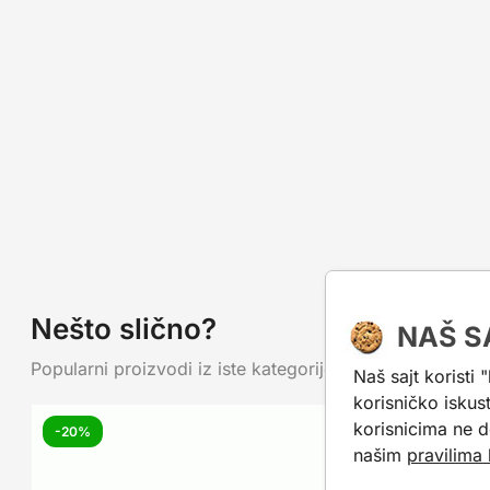
Nešto slično?
NAŠ S
Popularni proizvodi iz iste kategorije. Mogu da ti posluž
Naš sajt koristi 
korisničko iskus
korisnicima ne d
-20%
našim
pravilima 