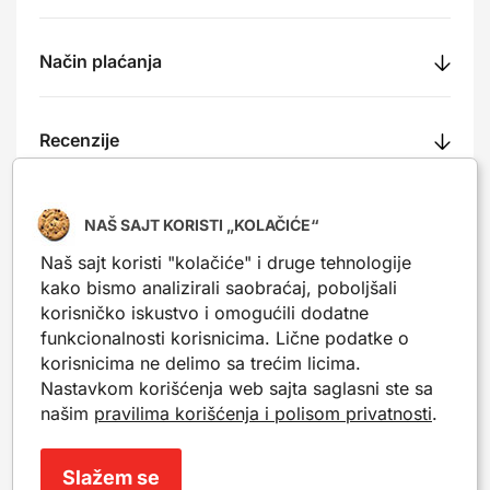
Način plaćanja
Recenzije
NAŠ SAJT KORISTI „KOLAČIĆE“
Naš sajt koristi "kolačiće" i druge tehnologije
Nešto slično?
kako bismo analizirali saobraćaj, poboljšali
Popularni proizvodi iz iste kategorije. Mogu da ti
korisničko iskustvo i omogućili dodatne
posluže kao inspiracija.
funkcionalnosti korisnicima. Lične podatke o
korisnicima ne delimo sa trećim licima.
Nastavkom korišćenja web sajta saglasni ste sa
-20%
-20%
našim
pravilima korišćenja i polisom privatnosti
.
Slažem se