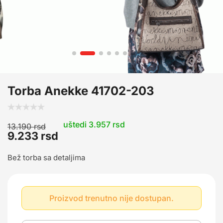
Torba Anekke 41702-203
uštedi 3.957 rsd
13.190
rsd
9.233
rsd
Bež torba sa detaljima
Proizvod trenutno nije dostupan.