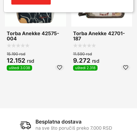
Torba Anekke 42575-
Torba Anekke 42701-
004
187
15.190
rsd
11.590
rsd
12.152
9.272
rsd
rsd
uštedi 3.038
uštedi 2.318
Besplatna dostava
na sve što poručiš preko 7.000 RSD