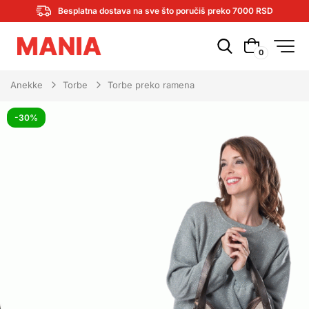
Besplatna dostava na sve što poručiš preko 7000 RSD
0
Anekke
Torbe
Torbe preko ramena
-30%