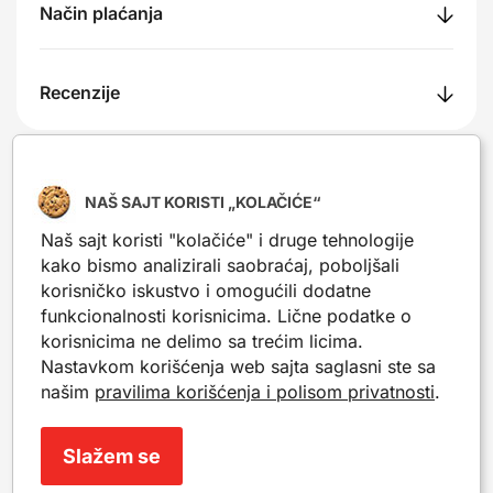
Način plaćanja
Recenzije
NAŠ SAJT KORISTI „KOLAČIĆE“
Nešto slično?
Naš sajt koristi "kolačiće" i druge tehnologije
Popularni proizvodi iz iste kategorije. Mogu da ti
kako bismo analizirali saobraćaj, poboljšali
posluže kao inspiracija.
korisničko iskustvo i omogućili dodatne
funkcionalnosti korisnicima. Lične podatke o
korisnicima ne delimo sa trećim licima.
-20%
-20%
Nastavkom korišćenja web sajta saglasni ste sa
našim
pravilima korišćenja i polisom privatnosti
.
Slažem se