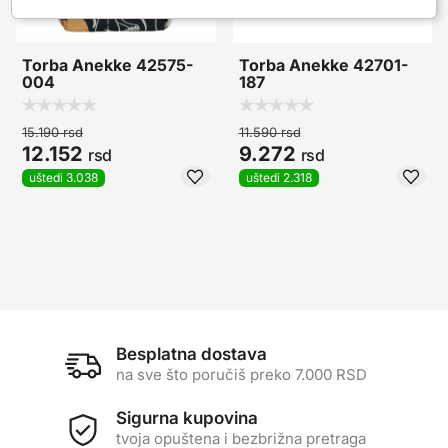
Torba Anekke 42575-
Torba Anekke 42701-
004
187
15.190
rsd
11.590
rsd
12.152
9.272
rsd
rsd
uštedi 3.038
uštedi 2.318
Besplatna dostava
na sve što poručiš preko 7.000 RSD
Sigurna kupovina
tvoja opuštena i bezbrižna pretraga