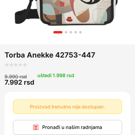
Torba Anekke 42753-447
uštedi 1.998 rsd
9.990
rsd
7.992
rsd
Proizvod trenutno nije dostupan.
Pronađi u našim radnjama