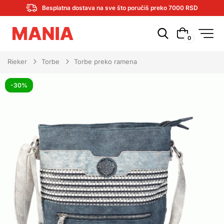
Besplatna dostava na sve što poručiš preko 7000 RSD
0
Rieker
Torbe
Torbe preko ramena
-30%