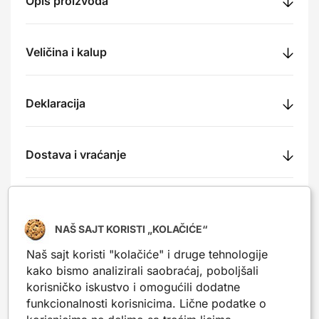
Opis proizvoda
Veličina i kalup
Deklaracija
Dostava i vraćanje
Način plaćanja
NAŠ SAJT KORISTI „KOLAČIĆE“
Naš sajt koristi "kolačiće" i druge tehnologije
Recenzije
kako bismo analizirali saobraćaj, poboljšali
korisničko iskustvo i omogućili dodatne
funkcionalnosti korisnicima. Lične podatke o