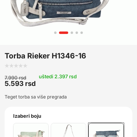
Torba Rieker H1346-16
uštedi 2.397 rsd
7.990
rsd
5.593
rsd
Teget torba sa više pregrada
Izaberi boju