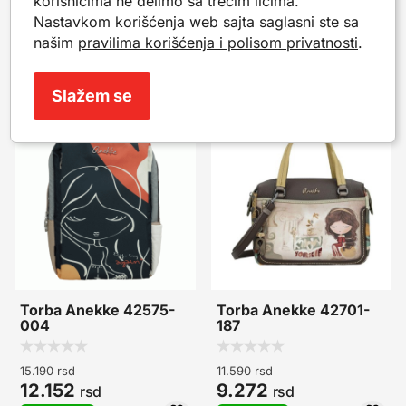
korisnicima ne delimo sa trećim licima.
Nastavkom korišćenja web sajta saglasni ste sa
Nešto slično?
našim
pravilima korišćenja i polisom privatnosti
.
Popularni proizvodi iz iste kategorije. Mogu da ti
posluže kao inspiracija.
Slažem se
-20%
-20%
Torba Anekke 42575-
Torba Anekke 42701-
004
187
15.190
rsd
11.590
rsd
12.152
9.272
rsd
rsd