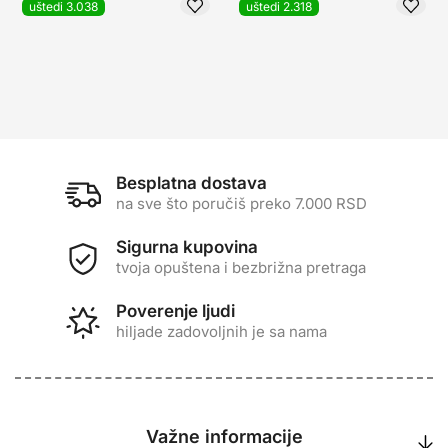
uštedi 3.038
uštedi 2.318
Besplatna dostava
na sve što poručiš preko 7.000 RSD
Sigurna kupovina
tvoja opuštena i bezbrižna pretraga
Poverenje ljudi
hiljade zadovoljnih je sa nama
Važne informacije