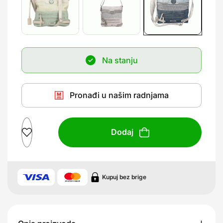
Na stanju
Pronađi u našim radnjama
Dodaj
Kupuj bez brige