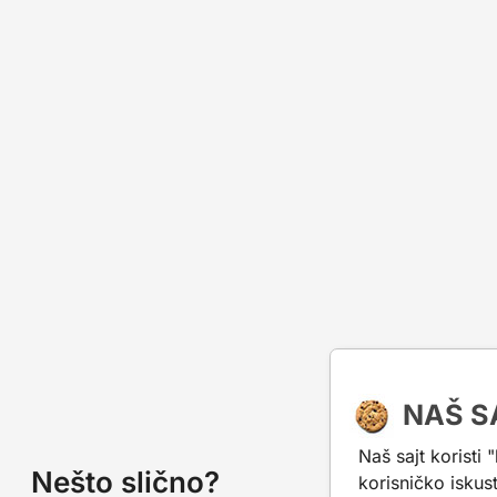
NAŠ S
Naš sajt koristi 
Nešto slično?
korisničko iskus