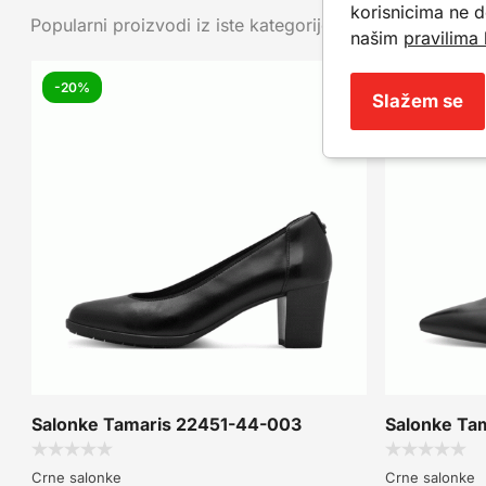
korisnicima ne d
Popularni proizvodi iz iste kategorije. Mogu da ti posluž
našim
pravilima 
-20%
Slažem se
Salonke Tamaris 22451-44-003
Salonke Ta
Crne salonke
Crne salonke