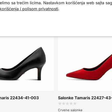
elimo sa trećim licima. Nastavkom korišćenja web sajta sagl
e kao inspiracija.
korišćenja i polisom privatnosti
.
-20%
maris 22434-41-003
Salonke Tamaris 22427-43
Crvene salonke