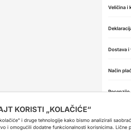
Veličina i
Deklaracij
Dostava i
Način pla
Recenzije
AJT KORISTI „KOLAČIĆE“
"kolačiće" i druge tehnologije kako bismo analizirali saobrać
tvo i omogućili dodatne funkcionalnosti korisnicima. Lične