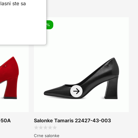
asni ste sa
-10%
-50A
Salonke Tamaris 22427-43-003
S
Crne salonke
C