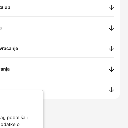
 kalup
a
 vraćanje
ćanja
aj, poboljšali
 podatke o