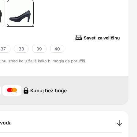
Saveti za veličinu
37
38
39
40
ičinu iznad koju želiš kako bi mogla da poručiš.
Kupuj bez brige
zvoda