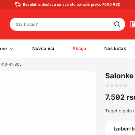
Besplatna dostava na sve što poručiš preko 7000 RSD
Novčanici
Akcija
Naš kutak
rbe
2410-41-805
Salonke
7.592
rs
Teget cipele 
Izaberi 