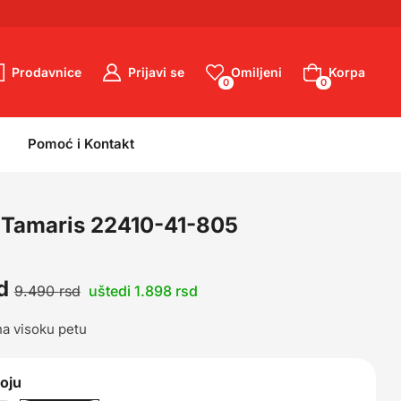
Prodavnice
Prijavi se
Omiljeni
Korpa
0
0
0
0
Pomoć i Kontakt
 Tamaris 22410-41-805
d
9.490
rsd
uštedi 1.898 rsd
na visoku petu
boju