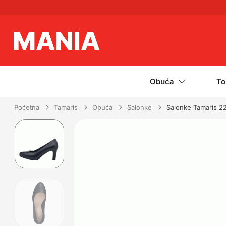
Obuća
To
Početna
Tamaris
Obuća
Salonke
Salonke Tamaris 2