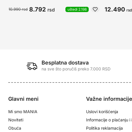
8.792
12.490
rsd
10.990
rsd
uštedi 2.198
rs
Besplatna dostava
na sve što poručiš preko 7.000 RSD
Glavni meni
Važne informacij
Mi smo MANIA
Uslovi korišćenja
Noviteti
Informacije o plaćanju i 
Obuća
Politika reklamacija