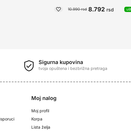
8.792
rsd
10.990
rsd
uš
d
Sigurna kupovina
tvoja opuštena i bezbrižna pretraga
e
Moj nalog
Moj profil
isporuci
Korpa
Lista želja