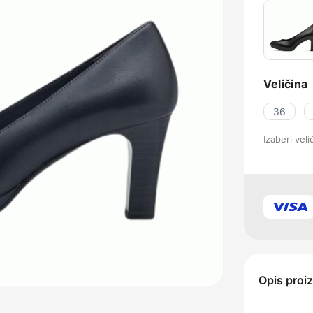
Veličina
36
Izaberi vel
Opis proi